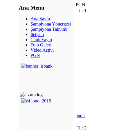
PGN
Ana Menü
Tur 1
Ana Sayfa
Şampiyona Yönergesi
Şampiyona Takvimi
İletişim
Canlı Yayın
Foto Galeri
Video Arşivi
PGN
indir
Tur 2