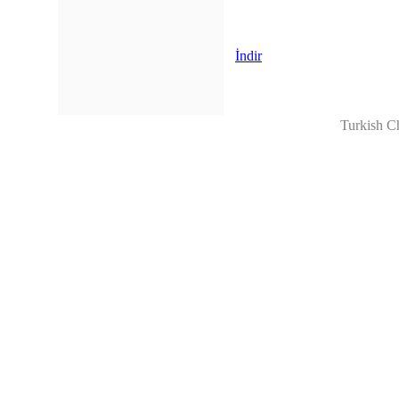
İndir
Turkish C