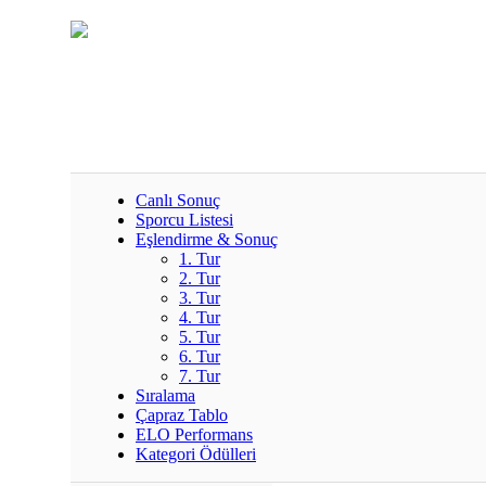
Canlı Sonuç
Sporcu Listesi
Eşlendirme & Sonuç
1. Tur
2. Tur
3. Tur
4. Tur
5. Tur
6. Tur
7. Tur
Sıralama
Çapraz Tablo
ELO Performans
Kategori Ödülleri