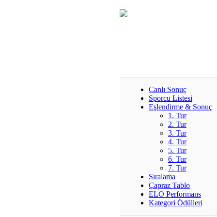
Canlı Sonuç
Sporcu Listesi
Eşlendirme & Sonuç
1. Tur
2. Tur
3. Tur
4. Tur
5. Tur
6. Tur
7. Tur
Sıralama
Çapraz Tablo
ELO Performans
Kategori Ödülleri