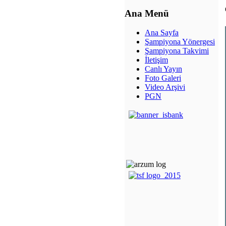
Ana Menü
Ana Sayfa
Şampiyona Yönergesi
Şampiyona Takvimi
İletişim
Canlı Yayın
Foto Galeri
Video Arşivi
PGN