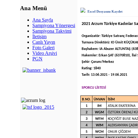
Ana Menü
Excel Dosyasını Kaydet
Ana Sayfa
2021 Arzum Türkiye Kadınlar S
Şampiyona Yönergesi
Şampiyona Takvimi
İletişim
Organizatör: Türkiye Satranç Federa
Canlı Yayın
Turnuva Direktörü: IO Ümit KÜÇÜ
Foto Galeri
Başhakem: IA Abuzer ALTUNTAŞ (63
Video Arşivi
Hakemler: Erkan ŞAT (6370810), İla
PGN
Şehir: Çorum/Merkez
Rating: 1840
Tarih: 13.06.2021 - 19.06.2021
SPORCU LİSTESİ
B.NO.
ÜNVAN
İSİM
1
IM
ATALIK EKATERİNA
2
WGM
ÖZTÜRK ÖRENLİ K
3
WFM
KOÇYİĞİT BUSE NA
4
WIM
ALEKSANYAN ÇADIR
5
WCM
ONUR ÇİĞDEM