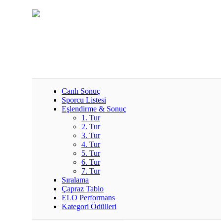
Canlı Sonuç
Sporcu Listesi
Eşlendirme & Sonuç
1. Tur
2. Tur
3. Tur
4. Tur
5. Tur
6. Tur
7. Tur
Sıralama
Çapraz Tablo
ELO Performans
Kategori Ödülleri