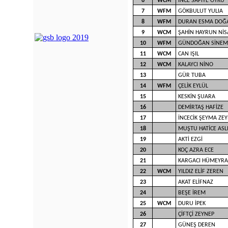
6
WCM
İNCE SAFİYE ÖYKÜ
7
WFM
GÖKBULUT YULIA
8
WFM
DURAN ESMA DOĞ
9
WCM
ŞAHİN HAYRUN NİS
10
WFM
GÜNDOĞAN SİNEM
11
WCM
CAN IŞIL
12
WCM
KALAYCI NİNO
13
GÜR TUBA
14
WFM
ÇELİK EYLÜL
15
KESKİN ŞUARA
16
DEMİRTAŞ HAFİZE
17
İNCECİK ŞEYMA ZE
18
MUŞTU HATİCE ASL
19
AKTİ EZGİ
20
KOÇ AZRA ECE
21
KARGACI HÜMEYRA
22
WCM
YILDIZ ELİF ZEREN
23
AKAT ELİFNAZ
24
BEŞE İREM
25
WCM
DURU İPEK
26
ÇİFTÇİ ZEYNEP
27
GÜNEŞ DEREN