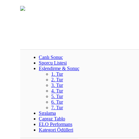
Canlı Sonuç
Sporcu Listesi
Eşlendirme & Sonuç
1. Tur
2. Tur
3. Tur
4. Tur
5. Tur
6. Tur
7. Tur
Sıralama
Çapraz Tablo
ELO Performans
Kategori Ödülleri