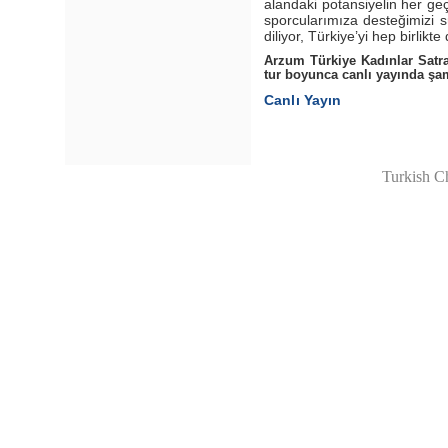
alandaki potansiyelin her ge
sporcularımıza desteğimizi s
diliyor, Türkiye’yi hep birlik
Arzum Türkiye Kadınlar Satr
tur boyunca canlı yayında şa
Canlı Yayın
Turkish C