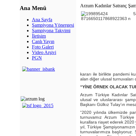
Arzum Kadınlar Satranç Şamp
Ana Menü
Ana Sayfa
Şampiyona Yönergesi
Şampiyona Takvimi
İletişim
Canlı Yayın
Foto Galeri
Video Arşivi
PGN
kararı ile birlikte pandemi 
alan diğer ulusal turnuvaları
“YİNE ÖRNEK OLACAK TU
Arzum Türkiye Kadınlar Sa
ulusal ve uluslararası şamp
Başkanı Gülkız Tulay’ın mesaj
“2020 yılında ülkemizde p
turnuvamız Arzum Türkiye
kurallara riayet ederek 2020 
yıl, Türkiye Şampiyonamızın
turnuvalarımıza başlıyoruz. 