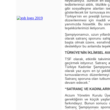
heyecanlıyız. Sürecin en başı
tedbirlerimizi aldık, titizlik
gibi sosyalleşme alanları i
gösterilecek bir turnuvaya im
Türkiye’nin en prestijli tur
düzenlenmesi için maddi 
yanımızda hissettik. Bu süre
teşekkürlerimizi iletiyorum.
Şampiyonamızı, uzun yıllardı
olarak satranç sporunu sahi
başta olmak üzere, esnafınd
destekliyor bu anlamda teşek
TÜRKİYE’NİN İKLİMSEL A
TSF olarak, etkinlik takvim
geçirmek istiyoruz. Satranç 
Türkiye Kadınlar Şampiyon
olarak yaz ayını en iyi şek
turnuvalarımızı düzenlemeyi 
Satranç sporuna olan tutkumu
devam edecek.”
“SATRANÇ VE KADINLARI
Arzum Yönetim Kurulu Üye
gerektiğinin ve küçük yaşla
farkındayız. Bunun sonucu o
Satranç Şampiyonası sponso